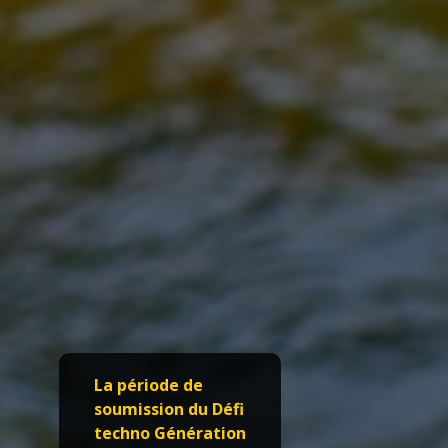
La période de
soumission du Défi
techno Génération