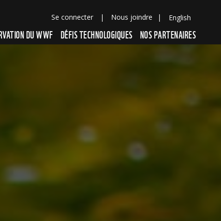
Se connecter
|
Nous joindre
|
English
PRIX
LE DÉFI
FONCTIONNEMENT
JUGES
FOIRE AUX QUESTIONS
ERVATION DU WWF
DÉFIS TECHNOLOGIQUES
NOS PARTENAIRES